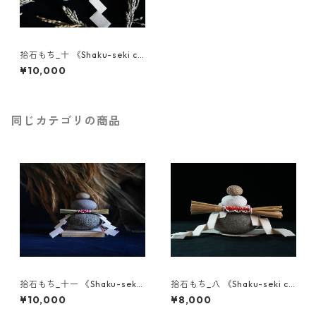
拾石もち_十 《Shaku-seki co
llection》
¥10,000
同じカテゴリの商品
拾石もち_十一 《Shaku-seki
拾石もち_八 《Shaku-seki co
collection》
llection》
¥10,000
¥8,000