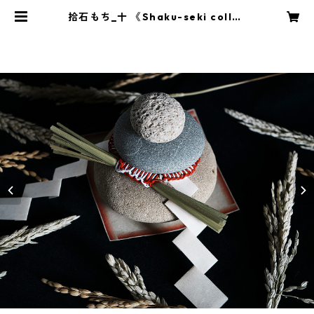
拾石もち_十 《Shaku-seki collec
tion》 | かたちのブティック